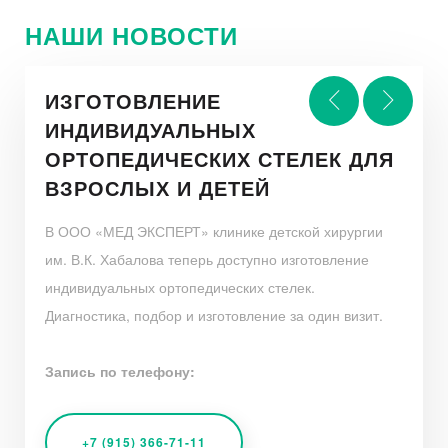
НАШИ НОВОСТИ
ИЗГОТОВЛЕНИЕ
ПОЛНОЕ КАРДИОЛОГИЧЕСКОЕ
ИНДИВИДУАЛЬНЫХ
СКИДКА - 10% ЗА ПОДПИСКУ
ВРАЧ-ИНФЕКЦИОНИСТ ЖДЕТ
ОБСЛЕДОВАНИЕ
ОРТОПЕДИЧЕСКИХ СТЕЛЕК ДЛЯ
ИЛИ УПОМИНАНИЕ
ВАС НА ПРИЁМ
ВЗРОСЛЫХ И ДЕТЕЙ
В СОЦИАЛЬНЫХ СЕТЯХ
В ООО «МЕД ЭКСПЕРТ» клинике детской хирургии
им. В.К. Хабалова теперь доступно изготовление
индивидуальных ортопедических стелек.
Диагностика, подбор и изготовление за один визит.
ПОДПИСАТЬСЯ
Запись по телефону:
Запишитесь на прием, выбрав удобное время!
+7 (915) 366-71-11