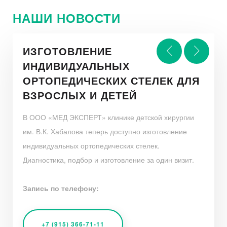
НАШИ НОВОСТИ
ИЗГОТОВЛЕНИЕ
ПОЛНОЕ КАРДИОЛОГИЧЕСКОЕ
ИНДИВИДУАЛЬНЫХ
СКИДКА - 10% ЗА ПОДПИСКУ
ВРАЧ-ИНФЕКЦИОНИСТ ЖДЕТ
ОБСЛЕДОВАНИЕ
ОРТОПЕДИЧЕСКИХ СТЕЛЕК ДЛЯ
ИЛИ УПОМИНАНИЕ
ВАС НА ПРИЁМ
ВЗРОСЛЫХ И ДЕТЕЙ
В СОЦИАЛЬНЫХ СЕТЯХ
В ООО «МЕД ЭКСПЕРТ» клинике детской хирургии
им. В.К. Хабалова теперь доступно изготовление
индивидуальных ортопедических стелек.
Диагностика, подбор и изготовление за один визит.
ПОДПИСАТЬСЯ
Запись по телефону:
Запишитесь на прием, выбрав удобное время!
+7 (915) 366-71-11