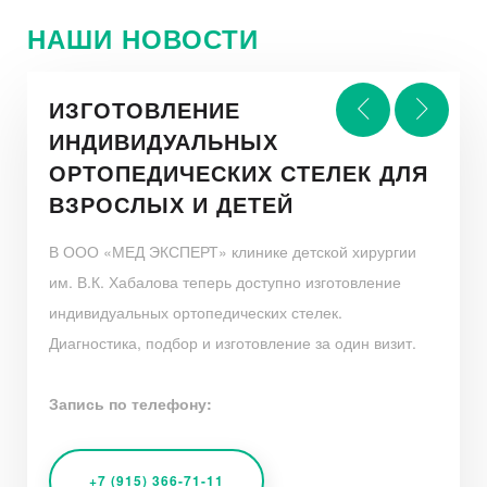
НАШИ НОВОСТИ
ИЗГОТОВЛЕНИЕ
ПОЛНОЕ КАРДИОЛОГИЧЕСКОЕ
ИНДИВИДУАЛЬНЫХ
СКИДКА - 10% ЗА ПОДПИСКУ
ВРАЧ-ИНФЕКЦИОНИСТ ЖДЕТ
ОБСЛЕДОВАНИЕ
ОРТОПЕДИЧЕСКИХ СТЕЛЕК ДЛЯ
ИЛИ УПОМИНАНИЕ
ВАС НА ПРИЁМ
ВЗРОСЛЫХ И ДЕТЕЙ
В СОЦИАЛЬНЫХ СЕТЯХ
В ООО «МЕД ЭКСПЕРТ» клинике детской хирургии
им. В.К. Хабалова теперь доступно изготовление
индивидуальных ортопедических стелек.
Диагностика, подбор и изготовление за один визит.
ПОДПИСАТЬСЯ
Запись по телефону:
Запишитесь на прием, выбрав удобное время!
+7 (915) 366-71-11